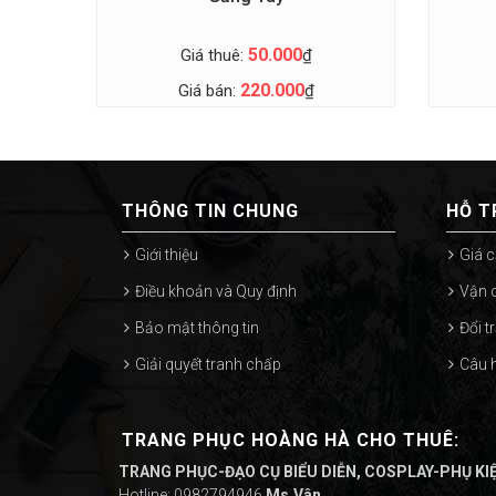
50.000
Giá thuê:
₫
220.000
Giá bán:
₫
THÔNG TIN CHUNG
HỖ T
Giới thiệu
Giá c
Điều khoản và Quy định
Vận 
Bảo mật thông tin
Đổi t
Giải quyết tranh chấp
Câu 
TRANG PHỤC HOÀNG HÀ CHO THUÊ:
TRANG PHỤC-ĐẠO CỤ BIỂU DIỄN, COSPLAY-PHỤ KI
Hotline: 0982794946
Ms.Vân