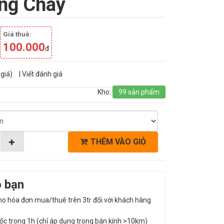
ng Chày
Giá thuê:
100.000
đ
giá)
|
Viết đánh giá
Kho:
99 sản phẩm
THÊM VÀO GIỎ
o bạn
o hóa đơn mua/thuê trên 3tr đối với khách hàng
tốc trong 1h (chỉ áp dụng trong bán kính >10km)