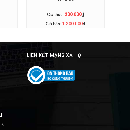
200.000
Giá thuê:
₫
1.200.000
Giá bán:
₫
LIÊN KẾT MẠNG XÃ HỘI
I
lo)