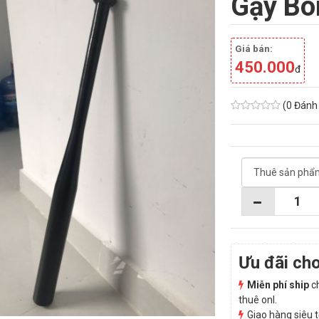
Gậy Bó
Giá bán:
450.000
đ
(0 Đánh 
Ưu đãi ch
Miễn phí ship
ch
thuê onl.
Giao hàng siêu 