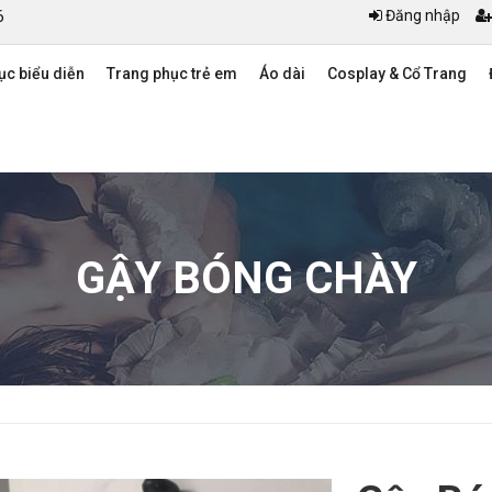
6
Đăng nhập
ục biểu diễn
Trang phục trẻ em
Áo dài
Cosplay & Cổ Trang
GẬY BÓNG CHÀY