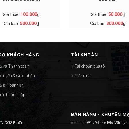
100.000
50.000
Giá thuê:
₫
Giá thuê:
₫
500.000
300.000
Giá bán:
₫
Giá bán:
₫
RỢ KHÁCH HÀNG
TÀI KHOẢN
ả và Thanh toán
Tài khoản của tôi
chuyển & Giao nhận
Giỏ hàng
rả & Hoàn tiền
hỏi thường gặp
BÁN HÀNG - KHUYẾN MẠ
ỆN COSPLAY
Mobile:0982794946
Ms.Vân
(Za