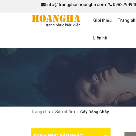
info@trangphuchoangha.com
098279494
Giới thiệu
Trang ph
Liên hệ
»
»
Trang chủ
Sản phẩm
Gậy Bóng Chày
DANH MỤC SẢN PHẨM